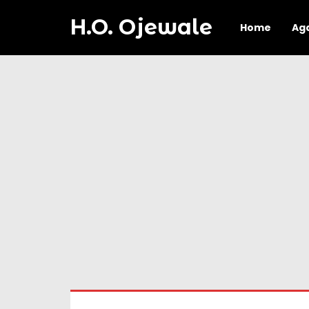
H.O. Ojewale
Home
Ag