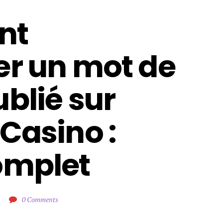
t 
r un mot de 
blié sur 
Casino : 
omplet
0 Comments