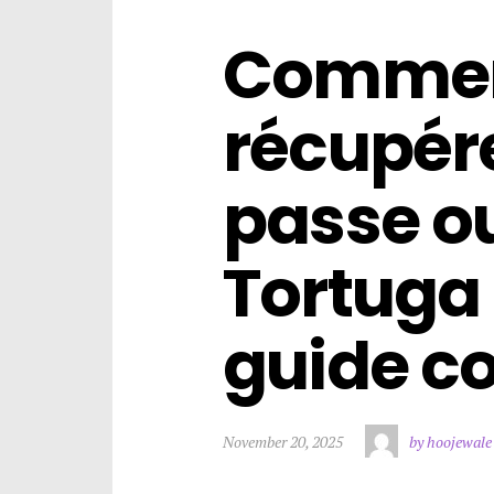
Commen
récupére
passe ou
Tortuga 
guide c
November 20, 2025
by hoojewale