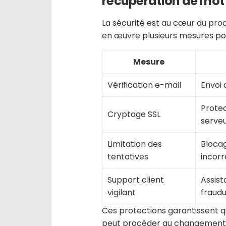
récupération de mot
La sécurité est au cœur du pro
en œuvre plusieurs mesures pour
Mesure
Vérification e-mail
Envoi d
Prote
Cryptage SSL
serve
Limitation des
Blocag
tentatives
incorr
Support client
Assist
vigilant
fraud
Ces protections garantissent q
peut procéder au changement d