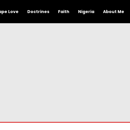
ape Love
Doctrines
Faith
Nigeria
About Me