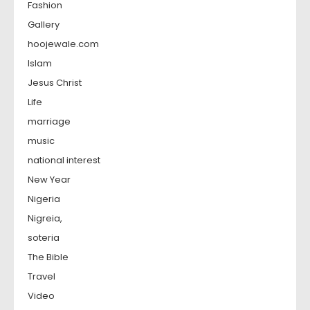
Fashion
Gallery
hoojewale.com
Islam
Jesus Christ
Life
marriage
music
national interest
New Year
Nigeria
Nigreia,
soteria
The Bible
Travel
Video