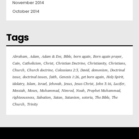
November 2014
October 2014
Tags
,
,
,
,
,
,
Abraham
Adam
Adam & Eve
Bible
born again
Born again prayer
,
,
,
,
,
,
Cain
Catholicism
Christ
Christian Doctrine
Christianity
Christians
,
,
,
,
,
Church
Church doctrine
Colossians 2:3
David
demonism
Doctrinal
,
,
,
,
,
,
issue
doctrinal issues
faith
Genesis 1:26
get born again
Holy Spirit
,
,
,
,
,
,
,
,
idolatry
Islam
Israel
Jehovah
Jesus
Jesus Christ
John 3:16
Lucifer
,
,
,
,
,
,
Messiah
Moses
Muhammad
Nimrod
Noah
Prophet Muhammad
,
,
,
,
,
,
righteousness
Salvation
Satan
Satanism
soteria
The Bible
The
,
Church
Trinity