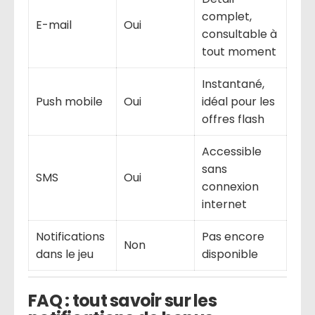
complet,
E-mail
Oui
consultable à
tout moment
Instantané,
Push mobile
Oui
idéal pour les
offres flash
Accessible
sans
SMS
Oui
connexion
internet
Notifications
Pas encore
Non
dans le jeu
disponible
FAQ : tout savoir sur les