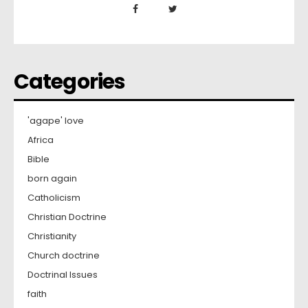
Categories
'agape' love
Africa
Bible
born again
Catholicism
Christian Doctrine
Christianity
Church doctrine
Doctrinal Issues
faith