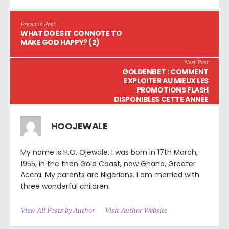
Previous Post
WHAT DOES IT CONNOTE TO
MAKE GOD HAPPY? (2)
Next Post
GOLDENBET : COMMENT
EXPLOITER AU MIEUX LES
PROMOTIONS FLASH
DISPONIBLES CETTE ANNÉE
HOOJEWALE
My name is H.O. Ojewale. I was born in 17th March,
1955, in the then Gold Coast, now Ghana, Greater
Accra. My parents are Nigerians. I am married with
three wonderful children.
View All Posts by Author
Visit Author Website