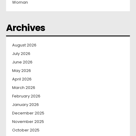
Woman
Archives
August 2026
July 2026
June 2026
May 2026
April 2026
March 2026
February 2026
January 2026
December 2025
November 2025
October 2025