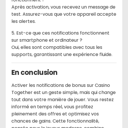
Après activation, vous recevez un message de
test. Assurez-vous que votre appareil accepte
les alertes.
5. Est-ce que ces notifications fonctionnent
sur smartphone et ordinateur ?
Oui, elles sont compatibles avec tous les
supports, garantissant une expérience fluide.
En conclusion
Activer les notifications de bonus sur Casino
Together est un geste simple, mais qui change
tout dans votre manière de jouer. Vous restez
informé en temps réel, vous profitez
pleinement des offres et optimisez vos
chances de gains. Cette fonctionnalité,