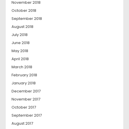
November 2018
October 2018
September 2018
August 2018
July 2018
June 2018
May 2018
April 2018
March 2018
February 2018
January 2018
December 2017
November 2017
October 2017
September 2017
August 2017