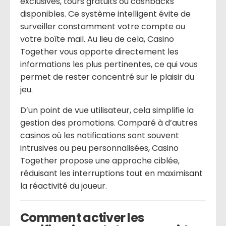
exclusives, tours gratuits ou cashbacks
disponibles. Ce système intelligent évite de
surveiller constamment votre compte ou
votre boîte mail. Au lieu de cela, Casino
Together vous apporte directement les
informations les plus pertinentes, ce qui vous
permet de rester concentré sur le plaisir du
jeu.
D’un point de vue utilisateur, cela simplifie la
gestion des promotions. Comparé à d’autres
casinos où les notifications sont souvent
intrusives ou peu personnalisées, Casino
Together propose une approche ciblée,
réduisant les interruptions tout en maximisant
la réactivité du joueur.
Comment activer les