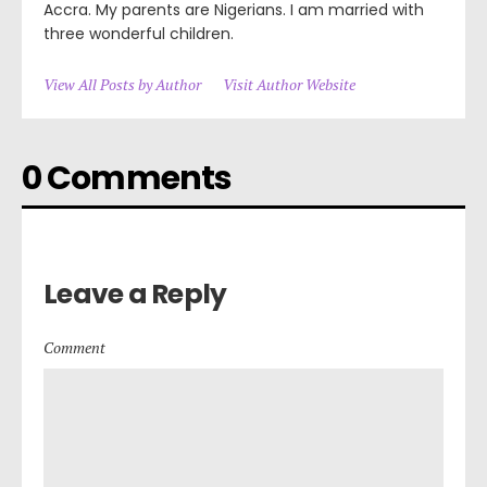
Accra. My parents are Nigerians. I am married with
three wonderful children.
View All Posts by Author
Visit Author Website
0 Comments
Leave a Reply
Comment