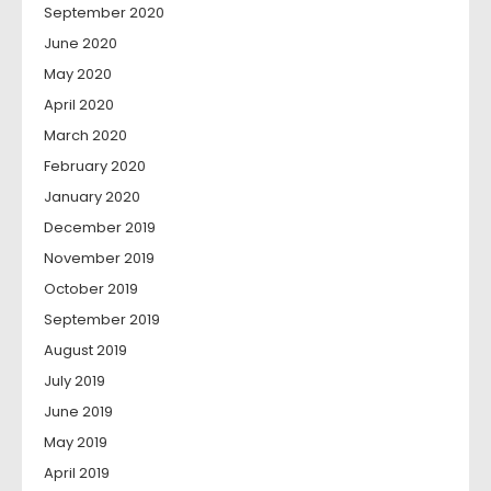
September 2020
June 2020
May 2020
April 2020
March 2020
February 2020
January 2020
December 2019
November 2019
October 2019
September 2019
August 2019
July 2019
June 2019
May 2019
April 2019