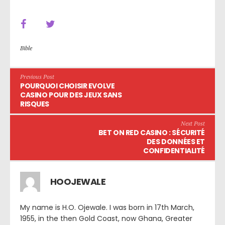
Bible
Previous Post
POURQUOI CHOISIR EVOLVE
CASINO POUR DES JEUX SANS
RISQUES
Next Post
BET ON RED CASINO : SÉCURITÉ
DES DONNÉES ET
CONFIDENTIALITÉ
HOOJEWALE
My name is H.O. Ojewale. I was born in 17th March,
1955, in the then Gold Coast, now Ghana, Greater