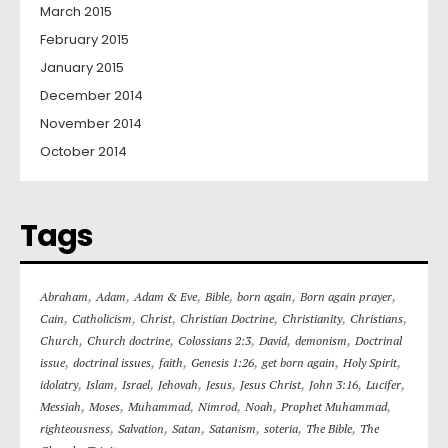
March 2015
February 2015
January 2015
December 2014
November 2014
October 2014
Tags
,
,
,
,
,
,
Abraham
Adam
Adam & Eve
Bible
born again
Born again prayer
,
,
,
,
,
,
Cain
Catholicism
Christ
Christian Doctrine
Christianity
Christians
,
,
,
,
,
Church
Church doctrine
Colossians 2:3
David
demonism
Doctrinal
,
,
,
,
,
,
issue
doctrinal issues
faith
Genesis 1:26
get born again
Holy Spirit
,
,
,
,
,
,
,
,
idolatry
Islam
Israel
Jehovah
Jesus
Jesus Christ
John 3:16
Lucifer
,
,
,
,
,
,
Messiah
Moses
Muhammad
Nimrod
Noah
Prophet Muhammad
,
,
,
,
,
,
righteousness
Salvation
Satan
Satanism
soteria
The Bible
The