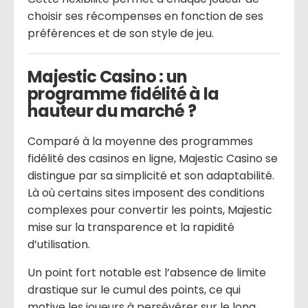
choisir ses récompenses en fonction de ses
préférences et de son style de jeu.
Majestic Casino : un
programme fidélité à la
hauteur du marché ?
Comparé à la moyenne des programmes
fidélité des casinos en ligne, Majestic Casino se
distingue par sa simplicité et son adaptabilité.
Là où certains sites imposent des conditions
complexes pour convertir les points, Majestic
mise sur la transparence et la rapidité
d’utilisation.
Un point fort notable est l’absence de limite
drastique sur le cumul des points, ce qui
motive les joueurs à persévérer sur le long