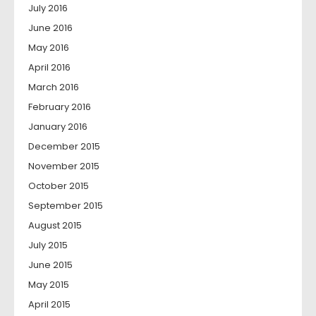
July 2016
June 2016
May 2016
April 2016
March 2016
February 2016
January 2016
December 2015
November 2015
October 2015
September 2015
August 2015
July 2015
June 2015
May 2015
April 2015