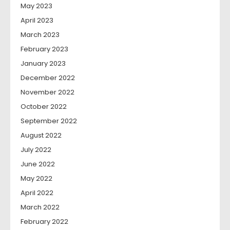
May 2023
April 2023
March 2023
February 2023
January 2023
December 2022
November 2022
October 2022
September 2022
August 2022
July 2022
June 2022
May 2022
April 2022
March 2022
February 2022