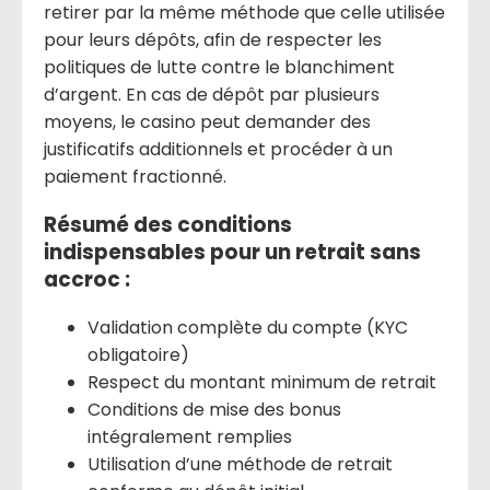
retirer par la même méthode que celle utilisée
pour leurs dépôts, afin de respecter les
politiques de lutte contre le blanchiment
d’argent. En cas de dépôt par plusieurs
moyens, le casino peut demander des
justificatifs additionnels et procéder à un
paiement fractionné.
Résumé des conditions
indispensables pour un retrait sans
accroc :
Validation complète du compte (KYC
obligatoire)
Respect du montant minimum de retrait
Conditions de mise des bonus
intégralement remplies
Utilisation d’une méthode de retrait