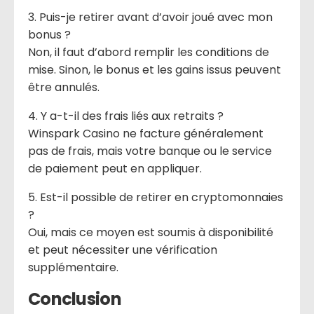
3. Puis-je retirer avant d’avoir joué avec mon
bonus ?
Non, il faut d’abord remplir les conditions de
mise. Sinon, le bonus et les gains issus peuvent
être annulés.
4. Y a-t-il des frais liés aux retraits ?
Winspark Casino ne facture généralement
pas de frais, mais votre banque ou le service
de paiement peut en appliquer.
5. Est-il possible de retirer en cryptomonnaies
?
Oui, mais ce moyen est soumis à disponibilité
et peut nécessiter une vérification
supplémentaire.
Conclusion