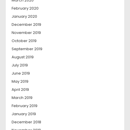
March 2020
February 2020
January 2020
December 2019
November 2019
October 2019
September 2019
August 2019
July 2019
June 2019
May 2019
April 2019
March 2019
February 2019
January 2019
December 2018