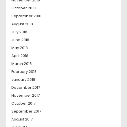
November 2018
October 2018
September 2018
August 2018
July 2018
June 2018
May 2018
April 2018
March 2018
February 2018
January 2018
December 2017
November 2017
October 2017
September 2017
August 2017