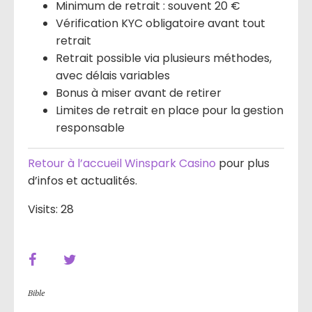
Minimum de retrait : souvent 20 €
Vérification KYC obligatoire avant tout
retrait
Retrait possible via plusieurs méthodes,
avec délais variables
Bonus à miser avant de retirer
Limites de retrait en place pour la gestion
responsable
Retour à l’accueil Winspark Casino
pour plus
d’infos et actualités.
Visits: 28
Bible