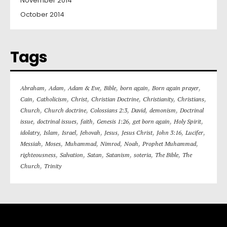
November 2014
October 2014
Tags
,
,
,
,
,
,
Abraham
Adam
Adam & Eve
Bible
born again
Born again prayer
,
,
,
,
,
,
Cain
Catholicism
Christ
Christian Doctrine
Christianity
Christians
,
,
,
,
,
Church
Church doctrine
Colossians 2:3
David
demonism
Doctrinal
,
,
,
,
,
,
issue
doctrinal issues
faith
Genesis 1:26
get born again
Holy Spirit
,
,
,
,
,
,
,
,
idolatry
Islam
Israel
Jehovah
Jesus
Jesus Christ
John 3:16
Lucifer
,
,
,
,
,
,
Messiah
Moses
Muhammad
Nimrod
Noah
Prophet Muhammad
,
,
,
,
,
,
righteousness
Salvation
Satan
Satanism
soteria
The Bible
The
,
Church
Trinity