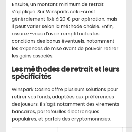
Ensuite, un montant minimum de retrait
s’applique. Sur Winspark, celui-ci est
généralement fixé à 20 € par opération, mais
il peut varier selon la méthode choisie. Enfin,
assurez-vous d’avoir rempli toutes les
conditions des bonus éventuels, notamment
les exigences de mise avant de pouvoir retirer
les gains associés.
Les méthodes de retrait et leurs
spécificités
Winspark Casino offre plusieurs solutions pour
retirer vos fonds, adaptées aux préférences
des joueurs. Il s’agit notamment des virements
bancaires, portefeuilles électroniques
populaires, et parfois des cryptomonnaies.