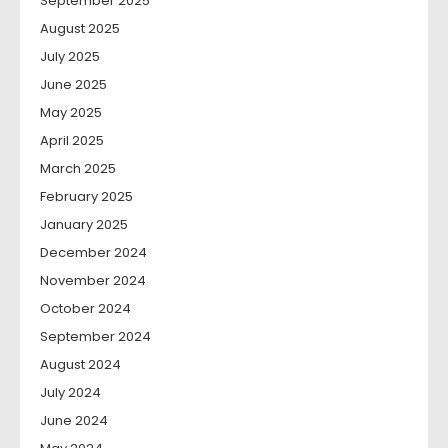
September 2025
August 2025
July 2025
June 2025
May 2025
April 2025
March 2025
February 2025
January 2025
December 2024
November 2024
October 2024
September 2024
August 2024
July 2024
June 2024