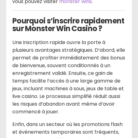
vous pouvez visiter
monster wins
.
Pourquoi s’inscrire rapidement
sur Monster Win Casino ?
Une inscription rapide ouvre la porte à
plusieurs avantages stratégiques. D’abord, elle
permet de profiter immédiatement des bonus
de bienvenue, souvent conditionnés à un
enregistrement validé. Ensuite, ce gain de
temps facilite l’accès à une large gamme de
jeux, incluant machines à sous, jeux de table et
live casino. Le processus simplifié réduit aussi
les risques d’abandon avant même d’avoir
commencé à jouer.
Enfin, dans un secteur où les promotions flash
et événements temporaires sont fréquents,