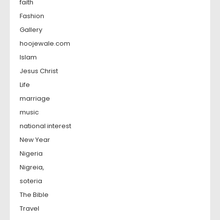
faith
Fashion
Gallery
hoojewale.com
Islam
Jesus Christ
Life
marriage
music
national interest
New Year
Nigeria
Nigreia,
soteria
The Bible
Travel