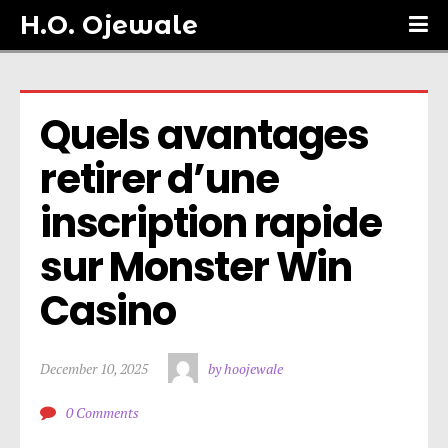
H.O. Ojewale
Quels avantages 
retirer d’une 
inscription rapide 
sur Monster Win 
Casino
December 10, 2025
by hoojewale
0 Comments