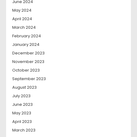
June 2024
May 2024
April 2024
March 2024
February 2024
January 2024
December 2023
November 2023
October 2023
September 2023
August 2023
July 2023
June 2023
May 2023
April 2023
March 2023