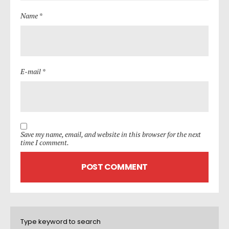
Name *
E-mail *
Save my name, email, and website in this browser for the next
time I comment.