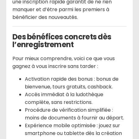
une inscription rapide garantit de ne rien
manquer et d’être parmi les premiers à
bénéficier des nouveautés.
Des bénéfices concrets dès
l’enregistrement
Pour mieux comprendre, voici ce que vous
gagnez à vous inscrire sans tarder :
Activation rapide des bonus : bonus de
bienvenue, tours gratuits, cashback.
Accès immédiat à la ludothèque
complète, sans restrictions.
Procédure de vérification simplifiée :
moins de documents à fournir au départ.
Expérience mobile optimisée : jouez sur
smartphone ou tablette dès la création