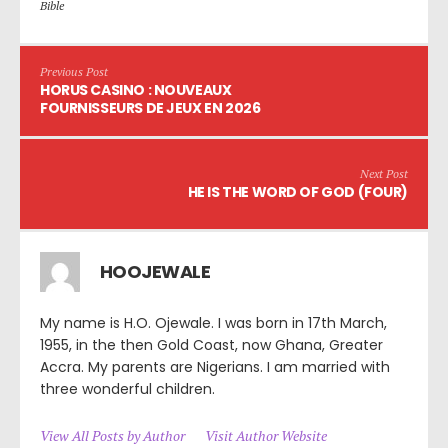
Bible
Previous Post
HORUS CASINO : NOUVEAUX
FOURNISSEURS DE JEUX EN 2026
Next Post
HE IS THE WORD OF GOD (FOUR)
HOOJEWALE
My name is H.O. Ojewale. I was born in 17th March,
1955, in the then Gold Coast, now Ghana, Greater
Accra. My parents are Nigerians. I am married with
three wonderful children.
View All Posts by Author
Visit Author Website