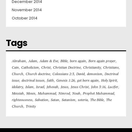
December 2014
November 2014
October 2014
Tags
,
,
,
,
,
,
Abraham
Adam
Adam & Eve
Bible
born again
Born again prayer
,
,
,
,
,
,
Cain
Catholicism
Christ
Christian Doctrine
Christianity
Christians
,
,
,
,
,
Church
Church doctrine
Colossians 2:3
David
demonism
Doctrinal
,
,
,
,
,
,
issue
doctrinal issues
faith
Genesis 1:26
get born again
Holy Spirit
,
,
,
,
,
,
,
,
idolatry
Islam
Israel
Jehovah
Jesus
Jesus Christ
John 3:16
Lucifer
,
,
,
,
,
,
Messiah
Moses
Muhammad
Nimrod
Noah
Prophet Muhammad
,
,
,
,
,
,
righteousness
Salvation
Satan
Satanism
soteria
The Bible
The
,
Church
Trinity