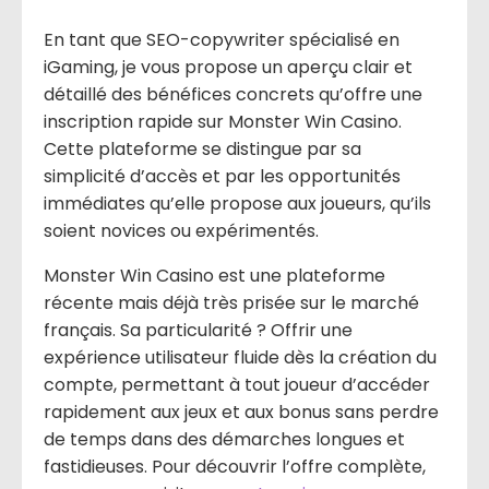
En tant que SEO-copywriter spécialisé en
iGaming, je vous propose un aperçu clair et
détaillé des bénéfices concrets qu’offre une
inscription rapide sur Monster Win Casino.
Cette plateforme se distingue par sa
simplicité d’accès et par les opportunités
immédiates qu’elle propose aux joueurs, qu’ils
soient novices ou expérimentés.
Monster Win Casino est une plateforme
récente mais déjà très prisée sur le marché
français. Sa particularité ? Offrir une
expérience utilisateur fluide dès la création du
compte, permettant à tout joueur d’accéder
rapidement aux jeux et aux bonus sans perdre
de temps dans des démarches longues et
fastidieuses. Pour découvrir l’offre complète,