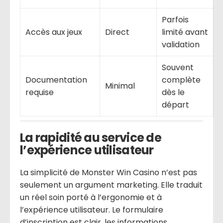
Parfois
Accès aux jeux
Direct
limité avant
validation
Souvent
Documentation
complète
Minimal
requise
dès le
départ
La rapidité au service de
l’expérience utilisateur
La simplicité de Monster Win Casino n’est pas
seulement un argument marketing. Elle traduit
un réel soin porté à l’ergonomie et à
l’expérience utilisateur. Le formulaire
d’inscription est clair, les informations