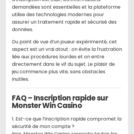
demandées sont essentielles et la plateforme
utilise des technologies modernes pour
assurer un traitement rapide et sécurisé des
données.
Du point de vue d’un joueur expérimenté, cet
aspect est un vrai atout : on évite la frustration
liée aux procédures lourdes et on entre
directement dans le vif du sujet. Le plaisir de
jeu commence plus vite, sans obstacles
inutiles.
FAQ – Inscription rapide sur
Monster Win Casino
1. Est-ce que l’inscription rapide compromet la
sécurité de mon compte ?
Non, Monster Win Casino respecte toutes les