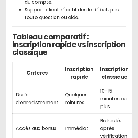
du compte.
Support client réactif dès le début, pour
toute question ou aide.
Tableau comparatif :
inscription rapide vs inscription
classique
Inscription
Inscription
Critères
rapide
classique
10-15
Durée
Quelques
minutes ou
d’enregistrement
minutes
plus
Retardé,
Accès aux bonus
Immédiat
après
vérification