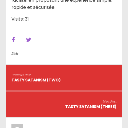
facilite, en proposant une expérience simple,
rapide et sécurisée.
Visits: 31
Bible
Previous Post
TASTY SATANISM (TWO)
Next Post
TASTY SATANISM (THREE)