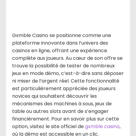
Gxmble Casino se positionne comme une
plateforme innovante dans l’univers des
casinos en ligne, offrant une expérience
complète aux joueurs. Au cœur de son offre se
trouve la possibilité de tester de nombreux
jeux en mode démo, c’est-à-dire sans déposer
ni miser de l’argent réel. Cette fonctionnalité
est particulièrement appréciée des joueurs
novices qui souhaitent découvrir les
mécanismes des machines à sous, jeux de
table ou autres slots avant de s’engager
financièrement. Pour en savoir plus sur cette
option, visitez le site officiel de
gxmble casino
,
où la démo est accessible en un clic.