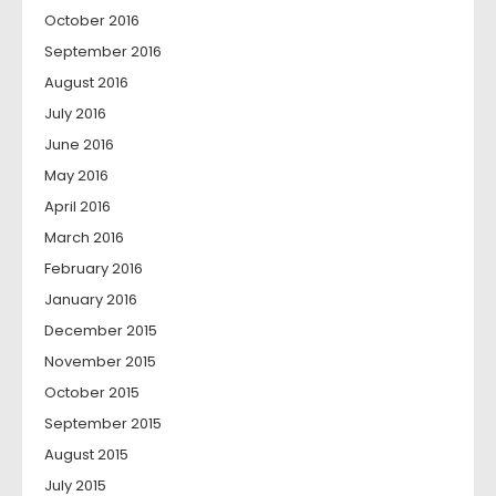
October 2016
September 2016
August 2016
July 2016
June 2016
May 2016
April 2016
March 2016
February 2016
January 2016
December 2015
November 2015
October 2015
September 2015
August 2015
July 2015