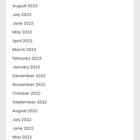
August 2023
July 2023
June 2023
May 2023
April 2023
March 2023
February 2023
January 2023
December 2022
November 2022
October 2022
September 2022
August 2022
July 2022
June 2022
May 2022