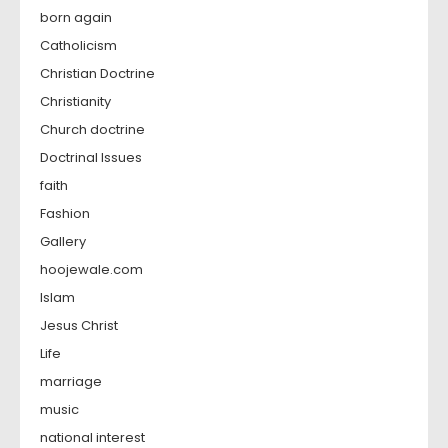
born again
Catholicism
Christian Doctrine
Christianity
Church doctrine
Doctrinal Issues
faith
Fashion
Gallery
hoojewale.com
Islam
Jesus Christ
Life
marriage
music
national interest