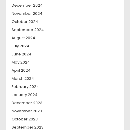
December 2024
November 2024
October 2024
September 2024
August 2024
July 2024
June 2024
May 2024
April 2024
March 2024
February 2024
January 2024
December 2023
November 2023
October 2023
September 2023