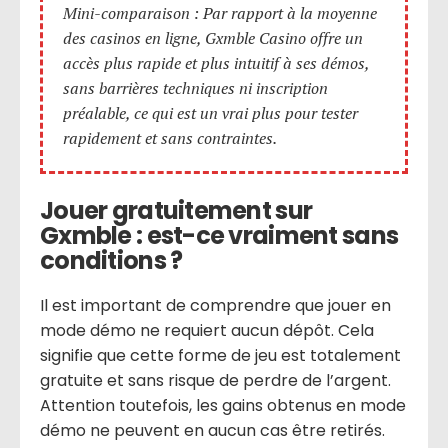
Mini-comparaison : Par rapport à la moyenne
des casinos en ligne, Gxmble Casino offre un
accès plus rapide et plus intuitif à ses démos,
sans barrières techniques ni inscription
préalable, ce qui est un vrai plus pour tester
rapidement et sans contraintes.
Jouer gratuitement sur
Gxmble : est-ce vraiment sans
conditions ?
Il est important de comprendre que jouer en
mode démo ne requiert aucun dépôt. Cela
signifie que cette forme de jeu est totalement
gratuite et sans risque de perdre de l’argent.
Attention toutefois, les gains obtenus en mode
démo ne peuvent en aucun cas être retirés.