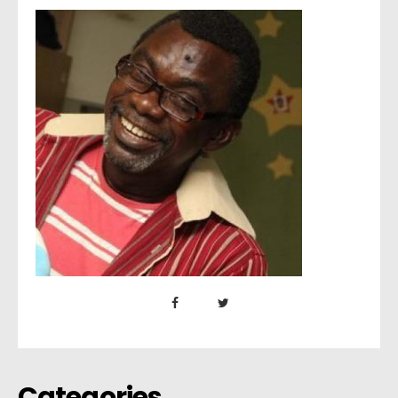
Categories