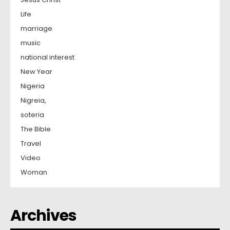
Life
marriage
music
national interest
New Year
Nigeria
Nigreia,
soteria
The Bible
Travel
Video
Woman
Archives