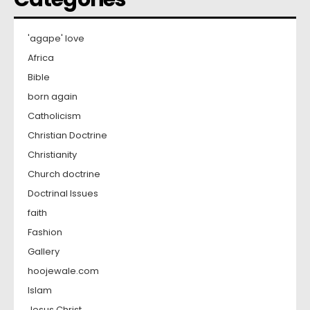
'agape' love
Africa
Bible
born again
Catholicism
Christian Doctrine
Christianity
Church doctrine
Doctrinal Issues
faith
Fashion
Gallery
hoojewale.com
Islam
Jesus Christ