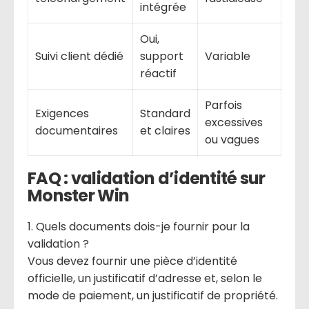
intégrée
Oui,
Suivi client dédié
support
Variable
réactif
Parfois
Exigences
Standard
excessives
documentaires
et claires
ou vagues
FAQ : validation d’identité sur
Monster Win
1. Quels documents dois-je fournir pour la
validation ?
Vous devez fournir une pièce d’identité
officielle, un justificatif d’adresse et, selon le
mode de paiement, un justificatif de propriété.