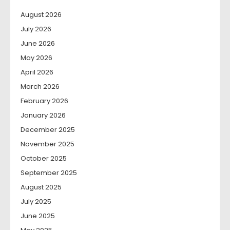
August 2026
July 2026
June 2026
May 2026
April 2026
March 2026
February 2026
January 2026
December 2025
November 2025
October 2025
September 2025
August 2025
July 2025
June 2025