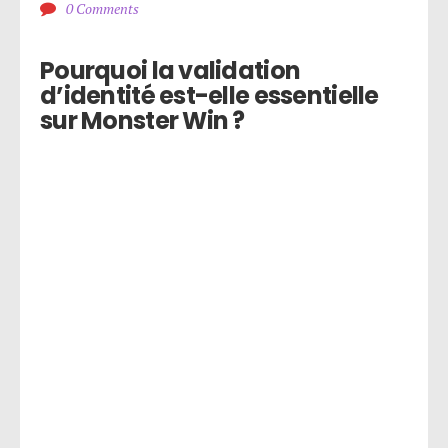
0 Comments
Pourquoi la validation
d’identité est-elle essentielle
sur Monster Win ?