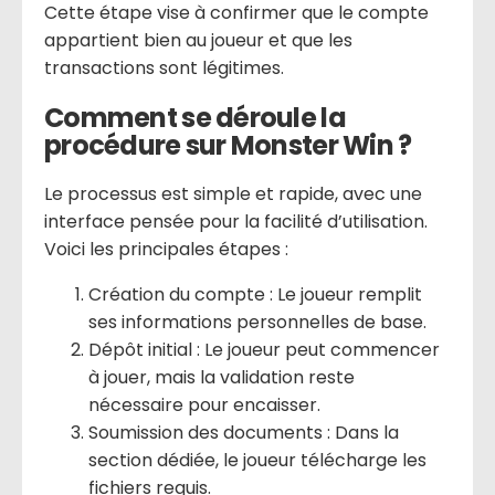
Cette étape vise à confirmer que le compte
appartient bien au joueur et que les
transactions sont légitimes.
Comment se déroule la
procédure sur Monster Win ?
Le processus est simple et rapide, avec une
interface pensée pour la facilité d’utilisation.
Voici les principales étapes :
Création du compte : Le joueur remplit
ses informations personnelles de base.
Dépôt initial : Le joueur peut commencer
à jouer, mais la validation reste
nécessaire pour encaisser.
Soumission des documents : Dans la
section dédiée, le joueur télécharge les
fichiers requis.