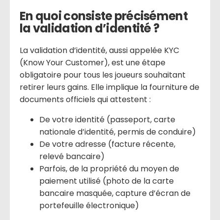
En quoi consiste précisément
la validation d’identité ?
La validation d’identité, aussi appelée KYC
(Know Your Customer), est une étape
obligatoire pour tous les joueurs souhaitant
retirer leurs gains. Elle implique la fourniture de
documents officiels qui attestent :
De votre identité (passeport, carte
nationale d’identité, permis de conduire)
De votre adresse (facture récente,
relevé bancaire)
Parfois, de la propriété du moyen de
paiement utilisé (photo de la carte
bancaire masquée, capture d’écran de
portefeuille électronique)