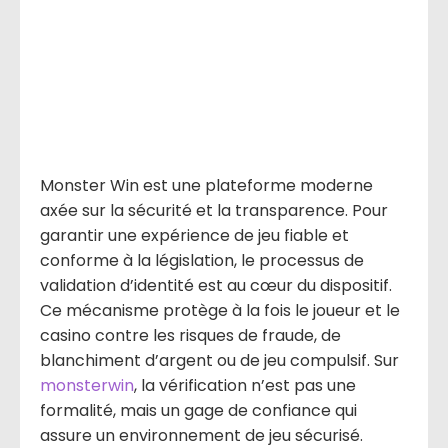
Monster Win est une plateforme moderne
axée sur la sécurité et la transparence. Pour
garantir une expérience de jeu fiable et
conforme à la législation, le processus de
validation d’identité est au cœur du dispositif.
Ce mécanisme protège à la fois le joueur et le
casino contre les risques de fraude, de
blanchiment d’argent ou de jeu compulsif. Sur
monsterwin
, la vérification n’est pas une
formalité, mais un gage de confiance qui
assure un environnement de jeu sécurisé.