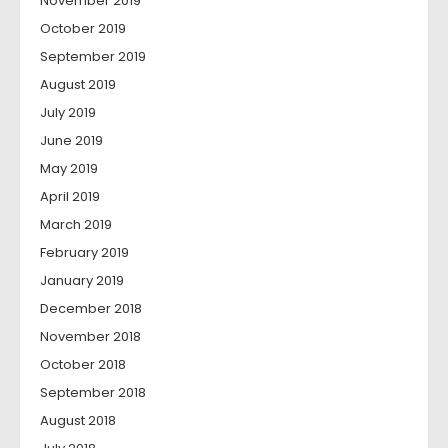
November 2019
October 2019
September 2019
August 2019
July 2019
June 2019
May 2019
April 2019
March 2019
February 2019
January 2019
December 2018
November 2018
October 2018
September 2018
August 2018