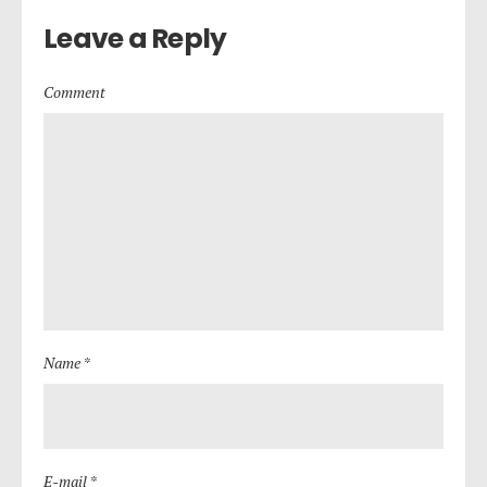
Leave a Reply
Comment
Name *
E-mail *