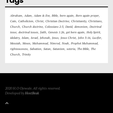
Tags
,
,
,
,
,
,
Abraham
Adam
Adam & Eve
Bible
born again
Born again prayer
,
,
,
,
,
,
Cain
Catholicism
Christ
Christian Doctrine
Christianity
Christians
,
,
,
,
,
Church
Church doctrine
Colossians 2:3
David
demonism
Doctrinal
,
,
,
,
,
,
issue
doctrinal issues
faith
Genesis 1:26
get born again
Holy Spirit
,
,
,
,
,
,
,
,
idolatry
Islam
Israel
Jehovah
Jesus
Jesus Christ
John 3:16
Lucifer
,
,
,
,
,
,
Messiah
Moses
Muhammad
Nimrod
Noah
Prophet Muhammad
,
,
,
,
,
,
righteousness
Salvation
Satan
Satanism
soteria
The Bible
The
,
Church
Trinity
2020 H.O Ojewale. All rights reserved.
Developed by
HostBeak