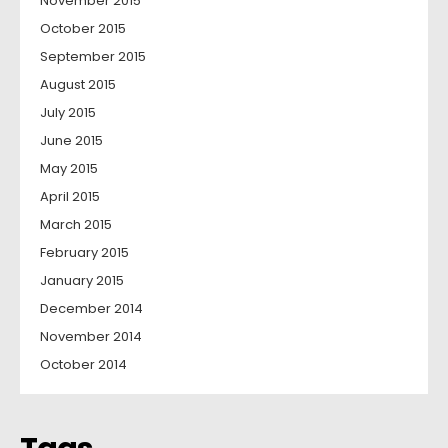
November 2015
October 2015
September 2015
August 2015
July 2015
June 2015
May 2015
April 2015
March 2015
February 2015
January 2015
December 2014
November 2014
October 2014