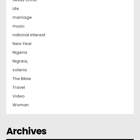
Life
marriage
music
national interest
New Year
Nigeria
Nigreia,
soteria
The Bible
Travel
Video
Woman
Archives