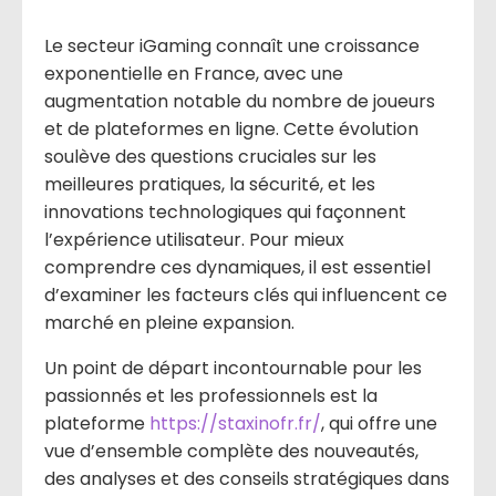
Le secteur iGaming connaît une croissance
exponentielle en France, avec une
augmentation notable du nombre de joueurs
et de plateformes en ligne. Cette évolution
soulève des questions cruciales sur les
meilleures pratiques, la sécurité, et les
innovations technologiques qui façonnent
l’expérience utilisateur. Pour mieux
comprendre ces dynamiques, il est essentiel
d’examiner les facteurs clés qui influencent ce
marché en pleine expansion.
Un point de départ incontournable pour les
passionnés et les professionnels est la
plateforme
https://staxinofr.fr/
, qui offre une
vue d’ensemble complète des nouveautés,
des analyses et des conseils stratégiques dans