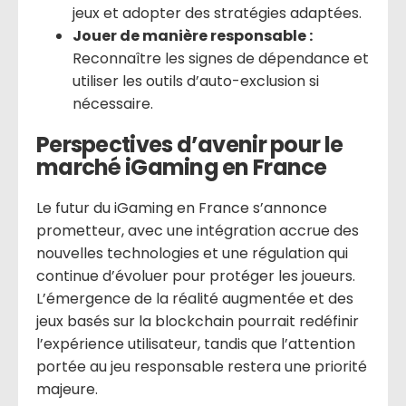
jeux et adopter des stratégies adaptées.
Jouer de manière responsable :
Reconnaître les signes de dépendance et
utiliser les outils d’auto-exclusion si
nécessaire.
Perspectives d’avenir pour le
marché iGaming en France
Le futur du iGaming en France s’annonce
prometteur, avec une intégration accrue des
nouvelles technologies et une régulation qui
continue d’évoluer pour protéger les joueurs.
L’émergence de la réalité augmentée et des
jeux basés sur la blockchain pourrait redéfinir
l’expérience utilisateur, tandis que l’attention
portée au jeu responsable restera une priorité
majeure.