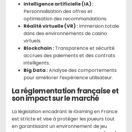
Intelligence artificielle (IA) :
Personnalisation des offres et
optimisation des recommandations.
Réalité virtuelle (VR) :
Immersion totale
dans des environnements de casino
virtuels.
Blockchain :
Transparence et sécurité
accrues des paiements et des contrats
intelligents.
Big Data :
Analyse des comportements
pour améliorer l’expérience utilisateur.
La réglementation française et
son impact sur le marché
La législation encadrant le iGaming en France
est stricte et vise à protéger les joueurs tout
en garantissant un environnement de jeu