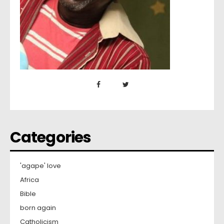
Categories
'agape' love
Africa
Bible
born again
Catholicism