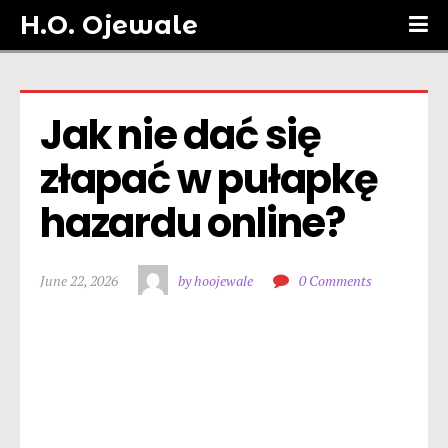
H.O. Ojewale
Jak nie dać się 
złapać w pułapkę 
hazardu online?
June 22, 2026
by hoojewale
0 Comments