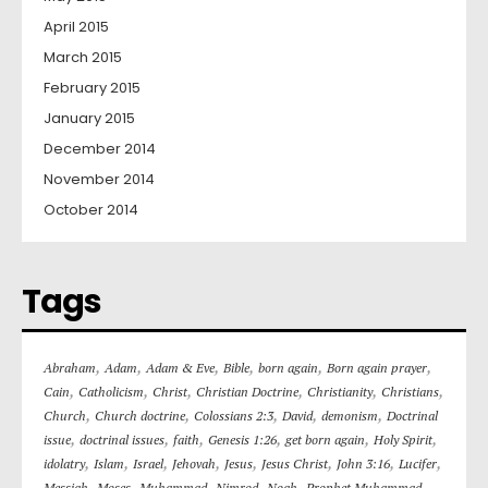
April 2015
March 2015
February 2015
January 2015
December 2014
November 2014
October 2014
Tags
,
,
,
,
,
,
Abraham
Adam
Adam & Eve
Bible
born again
Born again prayer
,
,
,
,
,
,
Cain
Catholicism
Christ
Christian Doctrine
Christianity
Christians
,
,
,
,
,
Church
Church doctrine
Colossians 2:3
David
demonism
Doctrinal
,
,
,
,
,
,
issue
doctrinal issues
faith
Genesis 1:26
get born again
Holy Spirit
,
,
,
,
,
,
,
,
idolatry
Islam
Israel
Jehovah
Jesus
Jesus Christ
John 3:16
Lucifer
,
,
,
,
,
,
Messiah
Moses
Muhammad
Nimrod
Noah
Prophet Muhammad