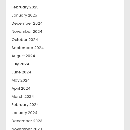
February 2025
January 2025
December 2024
November 2024
October 2024
September 2024
August 2024
July 2024
June 2024
May 2024
April 2024
March 2024
February 2024
January 2024
December 2023
November 2023