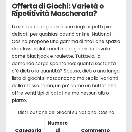
Offerta di Giochi: Varietà o
Ripetitività Mascherata?
La selezione di giochi è uno degli aspetti più
delicati per qualsiasi casinò online. National
Casino propone una gamma di titoli che spazia
dai classici slot machine ai giochi da tavolo
come blackjack e roulette. Tuttavia, la
domanda sorge spontanea: quanta sostanza
c’è dietro la quantità? Spesso, dietro una lunga
lista di giochi si nascondono molteplici varianti
dello stesso tema, un po’ come un buffet che
offre venti tipi di patatine ma nessun altro
piatto.
Distribuzione dei Giochi su National Casino
Numero
Categoria
di
Commento