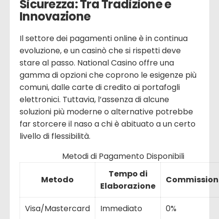
Sicurezza: Tra Tradizione e
Innovazione
Il settore dei pagamenti online è in continua
evoluzione, e un casinò che si rispetti deve
stare al passo. National Casino offre una
gamma di opzioni che coprono le esigenze più
comuni, dalle carte di credito ai portafogli
elettronici. Tuttavia, l’assenza di alcune
soluzioni più moderne o alternative potrebbe
far storcere il naso a chi è abituato a un certo
livello di flessibilità.
Metodi di Pagamento Disponibili
Tempo di
Metodo
Commission
Elaborazione
Visa/Mastercard
Immediato
0%