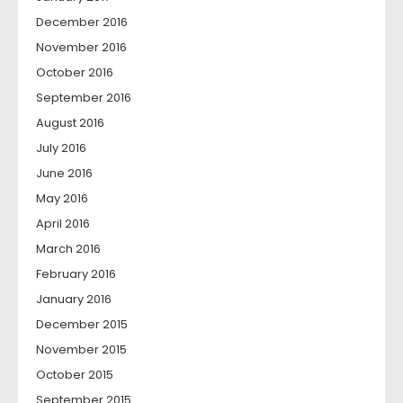
December 2016
November 2016
October 2016
September 2016
August 2016
July 2016
June 2016
May 2016
April 2016
March 2016
February 2016
January 2016
December 2015
November 2015
October 2015
September 2015