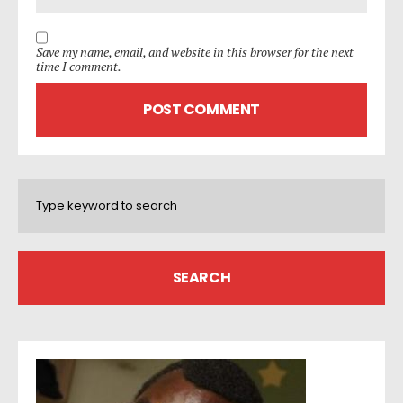
Save my name, email, and website in this browser for the next
time I comment.