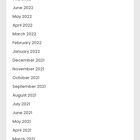
June 2022
May 2022
April 2022
March 2022
February 2022
January 2022
December 2021
November 2021
October 2021
September 2021
August 2021
July 2021
June 2021
May 2021
April 2021
March 2021