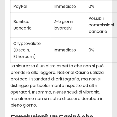
PayPal
Immediato
0%
Possibili
Bonifico
2-5 giorni
commissioni
Bancario
lavorativi
bancarie
Cryptovalute
(Bitcoin,
Immediato
0%
Ethereum)
La sicurezza è un altro aspetto che non si può
prendere alla leggera. National Casino utilizza
protocolli standard di crittografia, ma non si
distingue particolarmente rispetto ad altri
operatori. Insomma, niente scudi di vibranio,
ma almeno non si rischia di essere derubati in
pieno giorno.
Conclusioni: Un Casinò che