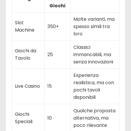
Giochi
Molte varianti, ma
Slot
350+
spesso simili tra
Machine
loro
Classici
Giochi da
25
immancabili, ma
Tavolo
senza innovazioni
Esperienza
realistica, ma con
Live Casino
15
pochi tavoli
disponibili
Qualche proposta
Giochi
10
alternativa, ma
Speciali
poco rilevante