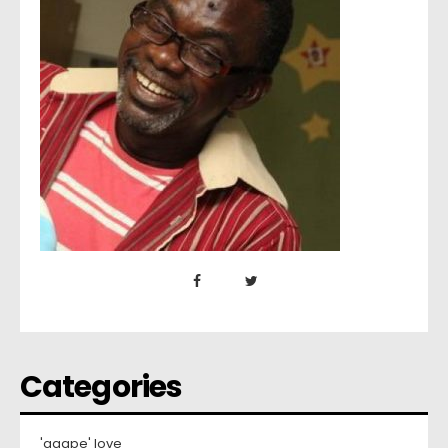
Categories
'agape' love