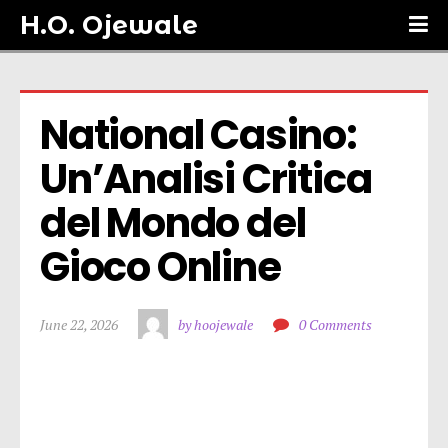
H.O. Ojewale
National Casino: 
Un’Analisi Critica 
del Mondo del 
Gioco Online
June 22, 2026
by hoojewale
0 Comments