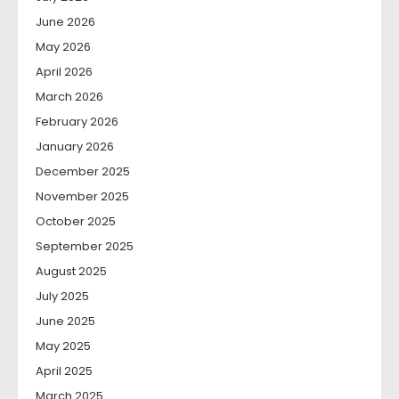
June 2026
May 2026
April 2026
March 2026
February 2026
January 2026
December 2025
November 2025
October 2025
September 2025
August 2025
July 2025
June 2025
May 2025
April 2025
March 2025