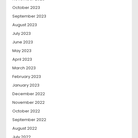
October 2023
September 2023
August 2023
July 2023
June 2023
May 2023
April 2023
March 2023
February 2023
January 2023
December 2022
November 2022
October 2022
September 2022
August 2022
July 2022