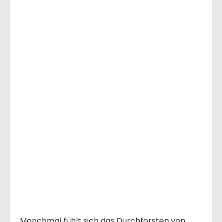
Manchmal fühlt sich das Durchforsten von