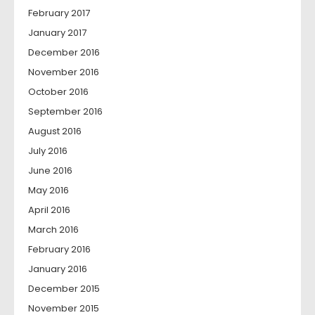
February 2017
January 2017
December 2016
November 2016
October 2016
September 2016
August 2016
July 2016
June 2016
May 2016
April 2016
March 2016
February 2016
January 2016
December 2015
November 2015