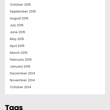
October 2015
September 2015
August 2015
July 2015
June 2015
May 2015
April 2015
March 2015
February 2015
January 2015
December 2014
November 2014
October 2014
Tags