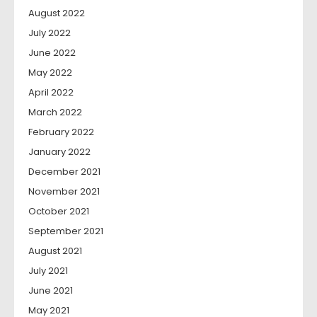
August 2022
July 2022
June 2022
May 2022
April 2022
March 2022
February 2022
January 2022
December 2021
November 2021
October 2021
September 2021
August 2021
July 2021
June 2021
May 2021