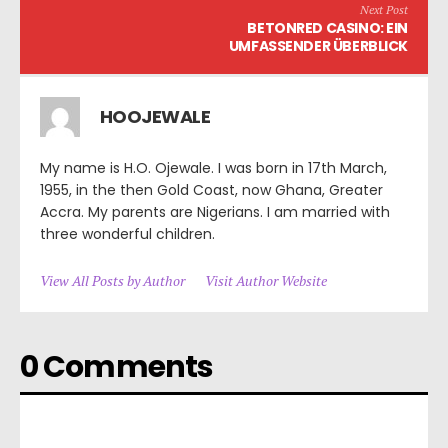
Next Post
BETONRED CASINO: EIN
UMFASSENDER ÜBERBLICK
HOOJEWALE
My name is H.O. Ojewale. I was born in 17th March,
1955, in the then Gold Coast, now Ghana, Greater
Accra. My parents are Nigerians. I am married with
three wonderful children.
View All Posts by Author
Visit Author Website
0 Comments