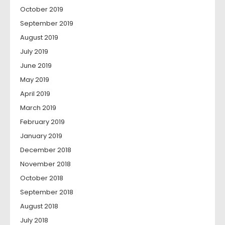
October 2019
September 2019
August 2019
July 2019
June 2019
May 2019
April 2019
March 2019
February 2019
January 2019
December 2018
November 2018
October 2018
September 2018
August 2018
July 2018