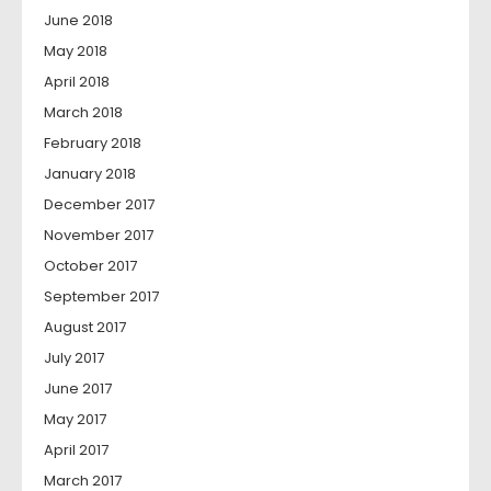
June 2018
May 2018
April 2018
March 2018
February 2018
January 2018
December 2017
November 2017
October 2017
September 2017
August 2017
July 2017
June 2017
May 2017
April 2017
March 2017