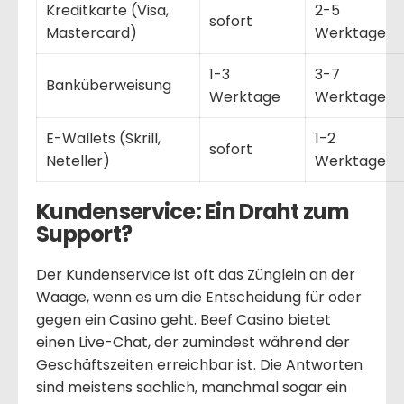
Kreditkarte (Visa,
2-5
sofort
Mastercard)
Werktage
1-3
3-7
Banküberweisung
Werktage
Werktage
E-Wallets (Skrill,
1-2
sofort
Neteller)
Werktage
Kundenservice: Ein Draht zum
Support?
Der Kundenservice ist oft das Zünglein an der
Waage, wenn es um die Entscheidung für oder
gegen ein Casino geht. Beef Casino bietet
einen Live-Chat, der zumindest während der
Geschäftszeiten erreichbar ist. Die Antworten
sind meistens sachlich, manchmal sogar ein