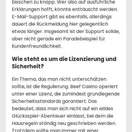
bisschen zu knapp. Wer also auf ausführliche
Erklärungen hofft, könnte enttäuscht werden.
E-Mail-Support gibt es ebenfalls, allerdings
dauert die Rückmeldung hier gelegentlich
etwas länger. Insgesamt ist der Support solide,
aber nicht gerade ein Paradebeispiel für
Kundenfreundlichkeit.
Wie steht es um die Lizenzierung und
Sicherheit?
Ein Thema, das man nicht unterschätzen
sollte, ist die Regulierung. Beef Casino operiert
unter einer Lizenz, die zumindest grundlegende
Sicherheitsstandards garantiert. Das
bedeutet, dass man sich nicht auf ein wildes
Glücksspiel-Abenteuer einlässt, bei dem die
Hausregeln ständig neu geschrieben werden.
Trotzdem sollte man immer mit einer