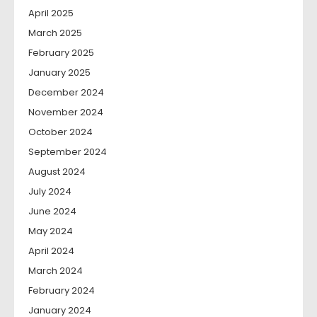
April 2025
March 2025
February 2025
January 2025
December 2024
November 2024
October 2024
September 2024
August 2024
July 2024
June 2024
May 2024
April 2024
March 2024
February 2024
January 2024