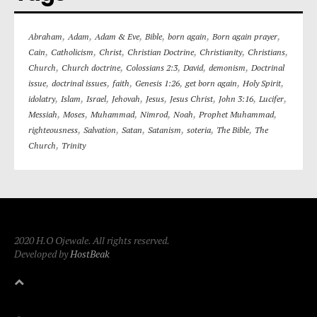
,
,
,
,
,
,
Abraham
Adam
Adam & Eve
Bible
born again
Born again prayer
,
,
,
,
,
,
Cain
Catholicism
Christ
Christian Doctrine
Christianity
Christians
,
,
,
,
,
Church
Church doctrine
Colossians 2:3
David
demonism
Doctrinal
,
,
,
,
,
,
issue
doctrinal issues
faith
Genesis 1:26
get born again
Holy Spirit
,
,
,
,
,
,
,
,
idolatry
Islam
Israel
Jehovah
Jesus
Jesus Christ
John 3:16
Lucifer
,
,
,
,
,
,
Messiah
Moses
Muhammad
Nimrod
Noah
Prophet Muhammad
,
,
,
,
,
,
righteousness
Salvation
Satan
Satanism
soteria
The Bible
The
,
Church
Trinity
2020 H.O Ojewale. All rights reserved.
Developed by
HostBeak