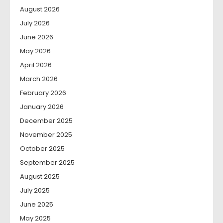
August 2026
July 2026
June 2026
May 2026
April 2026
March 2026
February 2026
January 2026
December 2025
November 2025
October 2025
September 2025
August 2025
July 2025
June 2025
May 2025