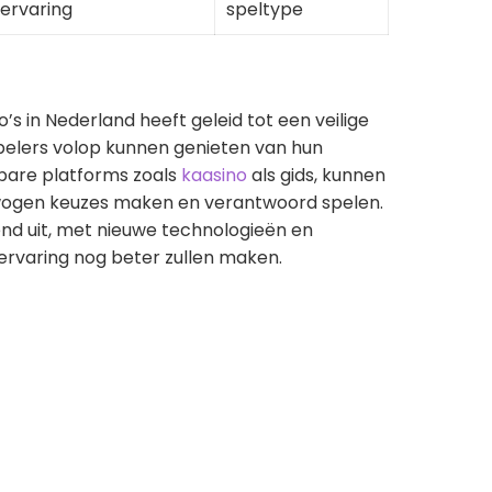
ervaring
speltype
o’s in Nederland heeft geleid tot een veilige
elers volop kunnen genieten van hun
wbare platforms zoals
kaasino
als gids, kunnen
ogen keuzes maken en verantwoord spelen.
nd uit, met nieuwe technologieën en
ervaring nog beter zullen maken.