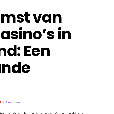
mst van 
asino’s in 
d: Een 
nde 
0 Comments
dse spelers dat online casino’s bezoekt de