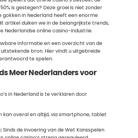
0% is gestegen? Deze groei is niet zonder
ine gokken in Nederland heeft een enorme
t artikel duiken we in de belangrijkste trends,
e Nederlandse online casino-industrie.
uwbare informatie en een overzicht van de
uitstekende bron. Hier vindt u uitgebreide
erantwoord te spelen.
ds Meer Nederlanders voor
o’s in Nederland is te verklaren door
 kan overal en altijd, via smartphone, tablet
:
Sinds de invoering van de Wet Kansspelen
jn online casino’s streng gereguleerd.