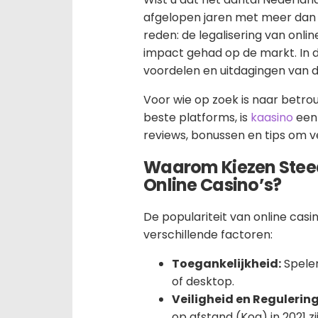
afgelopen jaren met meer dan 5
reden: de legalisering van onl
impact gehad op de markt. In di
voordelen en uitdagingen van d
Voor wie op zoek is naar betro
beste platforms, is
kaasino
een 
reviews, bonussen en tips om v
Waarom Kiezen Stee
Online Casino’s?
De populariteit van online casin
verschillende factoren:
Toegankelijkheid:
Spelen
of desktop.
Veiligheid en Regulering
op afstand (Koa) in 2021 zi