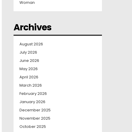
Woman
Archives
August 2026
July 2026
June 2026
May 2026
April 2026
March 2026
February 2026
January 2026
December 2025
November 2025
October 2025