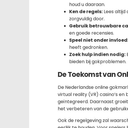
houd u daaraan.
Ken de regels:
Lees altij
zorgvuldig door.
Gebruik betrouwbare ca
en goede recensies.
Speel niet onder invloed
heeft gedronken.
Zoek hulp indien nodig:
E
bieden bij gokproblemen.
De Toekomst van Onl
De Nederlandse online gokmarkt 
virtual reality (VR) casino’s 
geïntegreerd. Daarnaast groei
het verbeteren van de gebruike
Ook de regelgeving zal waarschi
eerlijk te houden. Voor speler