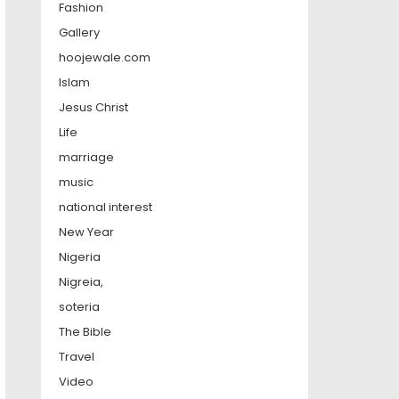
Fashion
Gallery
hoojewale.com
Islam
Jesus Christ
Life
marriage
music
national interest
New Year
Nigeria
Nigreia,
soteria
The Bible
Travel
Video