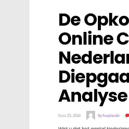
De Opko
Online C
Nederlan
Diepgaa
Analyse
June 23, 2026
by hoojewale
Wist u dat het aantal Nederlan