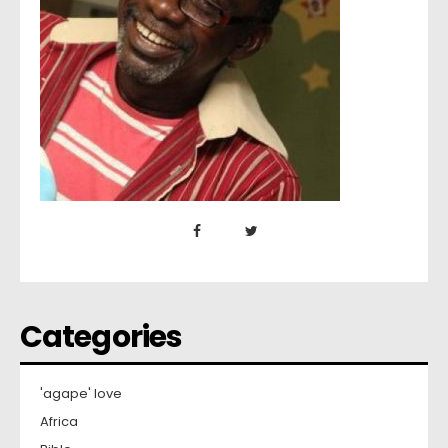
Categories
'agape' love
Africa