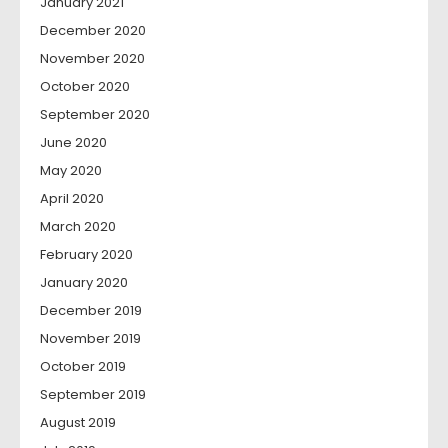
January 2021
December 2020
November 2020
October 2020
September 2020
June 2020
May 2020
April 2020
March 2020
February 2020
January 2020
December 2019
November 2019
October 2019
September 2019
August 2019