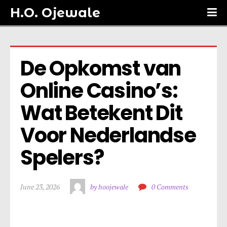
H.O. Ojewale
De Opkomst van 
Online Casino’s: 
Wat Betekent Dit 
Voor Nederlandse 
Spelers?
June 23, 2026
by hoojewale
0 Comments