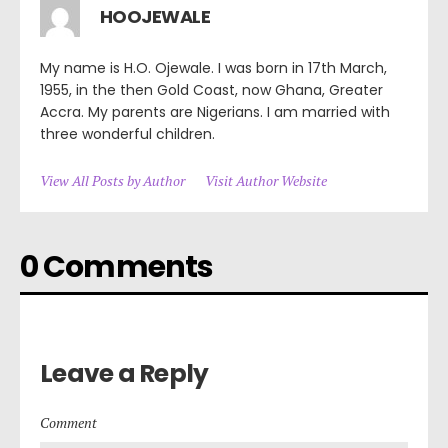
HOOJEWALE
My name is H.O. Ojewale. I was born in 17th March,
1955, in the then Gold Coast, now Ghana, Greater
Accra. My parents are Nigerians. I am married with
three wonderful children.
View All Posts by Author
Visit Author Website
0 Comments
Leave a Reply
Comment