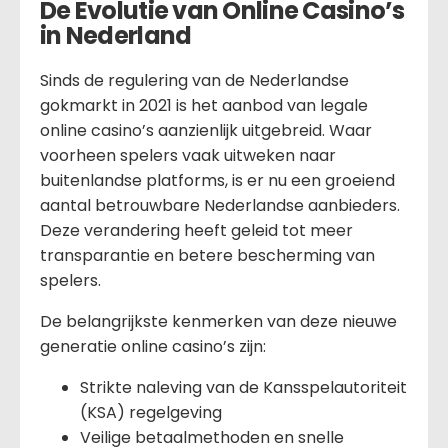
De Evolutie van Online Casino’s
in Nederland
Sinds de regulering van de Nederlandse
gokmarkt in 2021 is het aanbod van legale
online casino’s aanzienlijk uitgebreid. Waar
voorheen spelers vaak uitweken naar
buitenlandse platforms, is er nu een groeiend
aantal betrouwbare Nederlandse aanbieders.
Deze verandering heeft geleid tot meer
transparantie en betere bescherming van
spelers.
De belangrijkste kenmerken van deze nieuwe
generatie online casino’s zijn:
Strikte naleving van de Kansspelautoriteit
(KSA) regelgeving
Veilige betaalmethoden en snelle