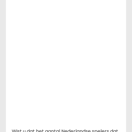
Wist u dat het aantal Nederlandse spelers dat