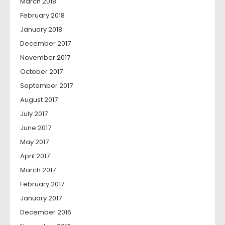
March 2018
February 2018
January 2018
December 2017
November 2017
October 2017
September 2017
August 2017
July 2017
June 2017
May 2017
April 2017
March 2017
February 2017
January 2017
December 2016