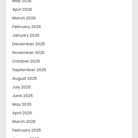
May 2026
April 2026
March 2026
February 2026
January 2026
December 2025
November 2025
October 2025
September 2025
August 2025
July 2025
June 2025
May 2025
April 2025
March 2025
February 2025