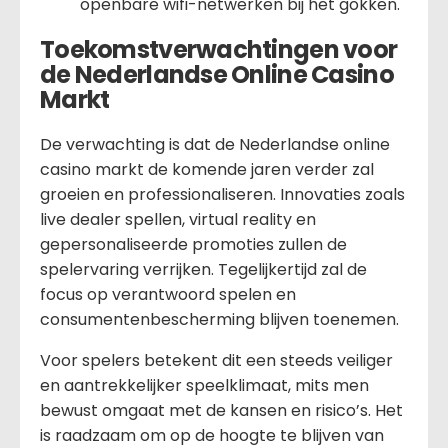
openbare wifi-netwerken bij het gokken.
Toekomstverwachtingen voor
de Nederlandse Online Casino
Markt
De verwachting is dat de Nederlandse online
casino markt de komende jaren verder zal
groeien en professionaliseren. Innovaties zoals
live dealer spellen, virtual reality en
gepersonaliseerde promoties zullen de
spelervaring verrijken. Tegelijkertijd zal de
focus op verantwoord spelen en
consumentenbescherming blijven toenemen.
Voor spelers betekent dit een steeds veiliger
en aantrekkelijker speelklimaat, mits men
bewust omgaat met de kansen en risico’s. Het
is raadzaam om op de hoogte te blijven van