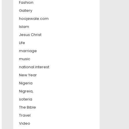
Fashion
Gallery
hoojewale.com
Islam
Jesus Christ
Life
marriage
music
national interest
New Year
Nigeria
Nigreia,
soteria
The Bible
Travel
Video