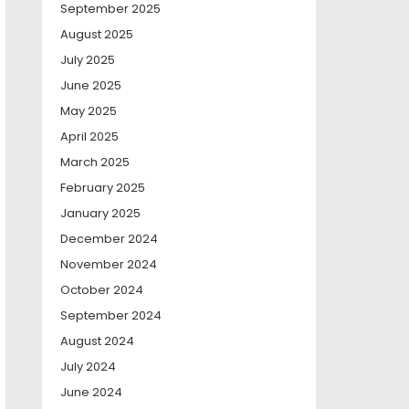
September 2025
August 2025
July 2025
June 2025
May 2025
April 2025
March 2025
February 2025
January 2025
December 2024
November 2024
October 2024
September 2024
August 2024
July 2024
June 2024