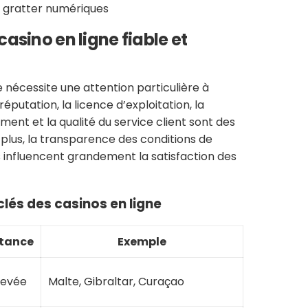
à gratter numériques
asino en ligne fiable et
e nécessite une attention particulière à
 réputation, la licence d’exploitation, la
ent et la qualité du service client sont des
plus, la transparence des conditions de
ts influencent grandement la satisfaction des
lés des casinos en ligne
tance
Exemple
levée
Malte, Gibraltar, Curaçao