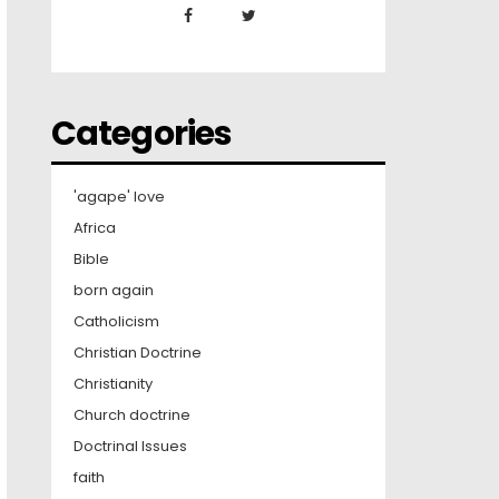
Categories
'agape' love
Africa
Bible
born again
Catholicism
Christian Doctrine
Christianity
Church doctrine
Doctrinal Issues
faith