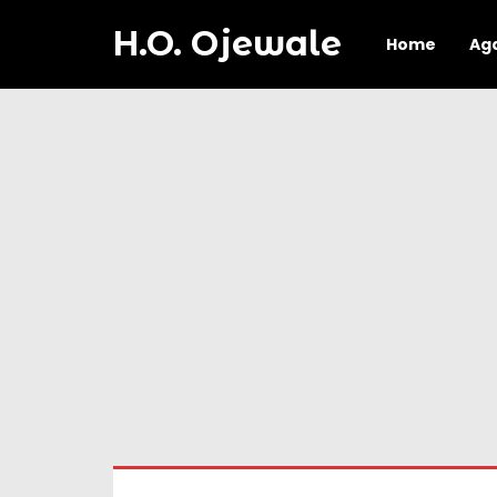
H.O. Ojewale
Home
Ag