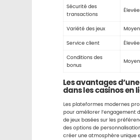
Sécurité des
Élevée
transactions
Variété des jeux
Moyen
Service client
Élevée
Conditions des
Moyen
bonus
Les avantages d’une
dans les casinos en l
Les plateformes modernes prop
pour améliorer l’engagement d
de jeux basées sur les préfére
des options de personnalisation
créer une atmosphère unique et à