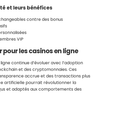
té et leurs bénéfices
changeables contre des bonus
sifs
ersonnalisées
membres VIP
 pour les casinos en ligne
 ligne continue d’évoluer avec l’adoption
lockchain et des cryptomonnaies. Ces
ansparence accrue et des transactions plus
nce artificielle pourrait révolutionner la
nçus et adaptés aux comportements des