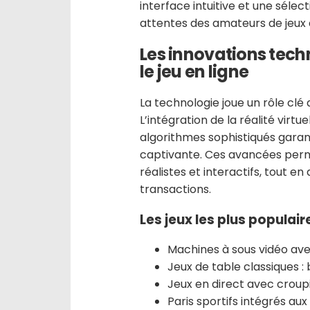
interface intuitive et une séle
attentes des amateurs de jeux
Les innovations tec
le jeu en ligne
La technologie joue un rôle clé
L’intégration de la réalité virtu
algorithmes sophistiqués garanti
captivante. Ces avancées perme
réalistes et interactifs, tout e
transactions.
Les jeux les plus populai
Machines à sous vidéo av
Jeux de table classiques :
Jeux en direct avec croupi
Paris sportifs intégrés au