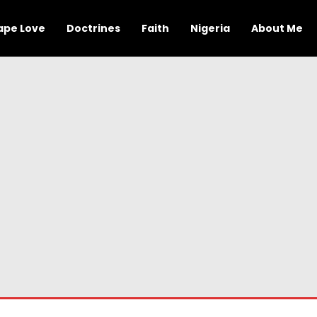
ape Love
Doctrines
Faith
Nigeria
About Me