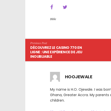
Bible
Previous Post
DÉCOUVREZ LE CASINO 770 EN
LIGNE : UNE EXPÉRIENCE DE JEU
INOUBLIABLE
HOOJEWALE
My name is H.O. Ojewale. I was born
Ghana, Greater Accra. My parents a
children.