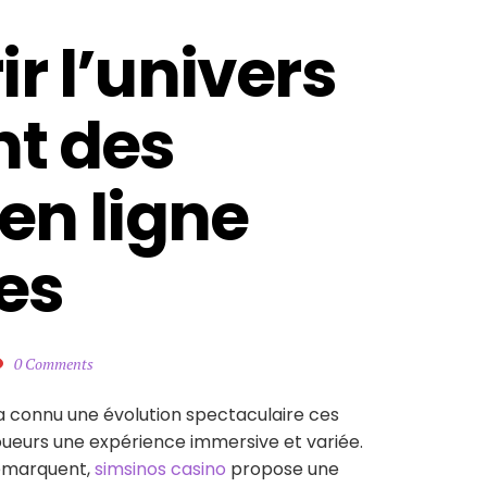
r l’univers 
t des 
en ligne 
es
0 Comments
a connu une évolution spectaculaire ces
joueurs une expérience immersive et variée.
démarquent,
simsinos casino
propose une